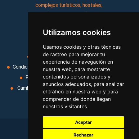
complejos turísticos, hostales,
vacaciones, paquetes de
viajes, y mucho más!
Utilizamos cookies
MI AGENCIA
Usamos cookies y otras técnicas
de rastreo para mejorar tu
Aviso legal
Condiciones de uso
experiencia de navegación en
Condiciones Generales
Ley de Viajes Combinados
nuestra web, para mostrarte
contenidos personalizados y
Política de privacidad
Uso de cookies
anuncios adecuados, para analizar
Cambiar preferencias de cookies
Area privada
el tráfico en nuestra web y para
Contacto
comprender de donde llegan
nuestros visitantes.
Aceptar
Rechazar