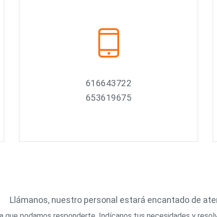
616643722
653619675
Llámanos, nuestro personal estará encantado de at
ara que podamos responderte. Indícanos tus necesidades y resol