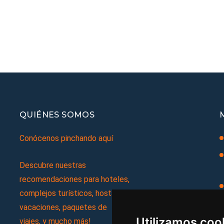
QUIÉNES SOMOS
Conócenos pinchando aquí
Descubre nuestras
recomendaciones para hoteles,
complejos turísticos, hostales,
vacaciones, paquetes de
Utilizamos coo
viajes, y mucho más!